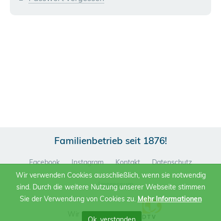
Familienbetrieb seit 1876!
Facebook
Instagram
Kontakt
Datenschutz
Wir verwenden Cookies ausschließlich, wenn sie notwendig
Impressum
sind. Durch die weitere Nutzung unserer Webseite stimmen
Sie der Verwendung von Cookies zu.
Mehr Informationen
Wir sind Mitglied im
Ok, verstanden